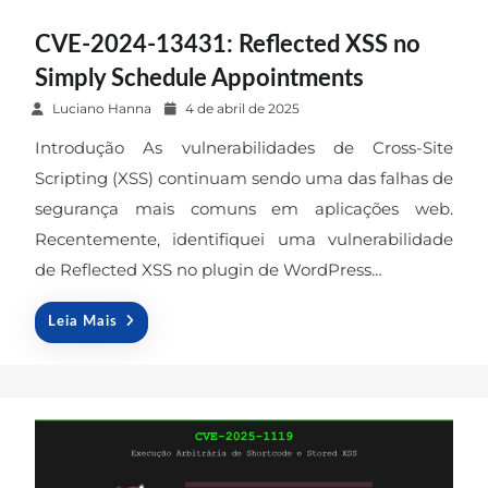
CVE-2024-13431: Reflected XSS no
Simply Schedule Appointments
P
Luciano Hanna
4 de abril de 2025
o
Introdução As vulnerabilidades de Cross-Site
s
Scripting (XSS) continuam sendo uma das falhas de
t
segurança mais comuns em aplicações web.
e
Recentemente, identifiquei uma vulnerabilidade
d
o
de Reflected XSS no plugin de WordPress…
n
Leia Mais