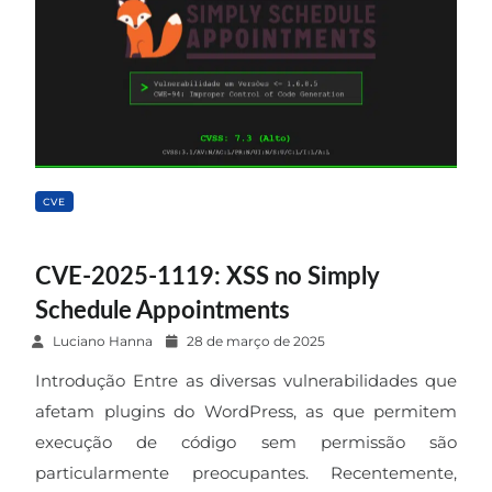
CVE
CVE-2025-1119: XSS no Simply
Schedule Appointments
P
Luciano Hanna
28 de março de 2025
o
Introdução Entre as diversas vulnerabilidades que
s
afetam plugins do WordPress, as que permitem
t
execução de código sem permissão são
e
particularmente preocupantes. Recentemente,
d