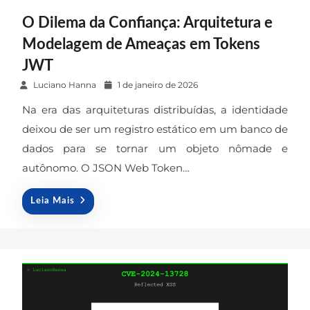
O Dilema da Confiança: Arquitetura e
Modelagem de Ameaças em Tokens
JWT
P
Luciano Hanna
1 de janeiro de 2026
o
Na era das arquiteturas distribuídas, a identidade
s
deixou de ser um registro estático em um banco de
t
dados para se tornar um objeto nômade e
e
autônomo. O JSON Web Token…
d
o
n
Leia Mais