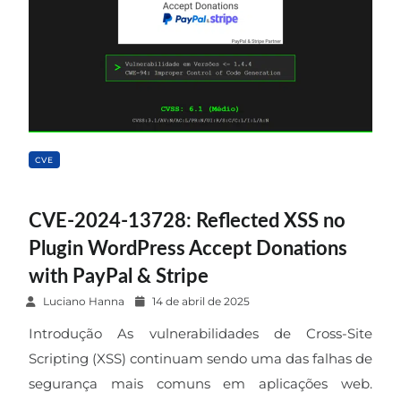
CVE
CVE-2024-13728: Reflected XSS no
Plugin WordPress Accept Donations
with PayPal & Stripe
P
Luciano Hanna
14 de abril de 2025
o
Introdução As vulnerabilidades de Cross-Site
s
Scripting (XSS) continuam sendo uma das falhas de
t
segurança mais comuns em aplicações web.
e