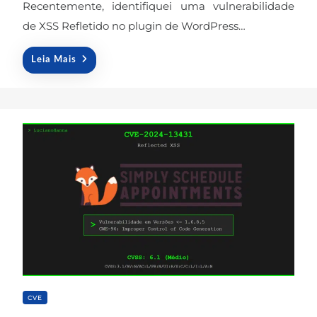
Recentemente, identifiquei uma vulnerabilidade
d
o
de XSS Refletido no plugin de WordPress…
n
Leia Mais
CVE