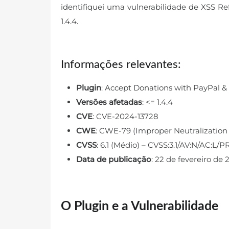
identifiquei uma vulnerabilidade de XSS Re
1.4.4.
Informações relevantes:
Plugin
: Accept Donations with PayPal & 
Versões afetadas
: <= 1.4.4
CVE
: CVE-2024-13728
CWE
: CWE-79 (Improper Neutralization
CVSS
: 6.1 (Médio) – CVSS:3.1/AV:N/AC:L/P
Data de publicação
: 22 de fevereiro de
O Plugin e a Vulnerabilidade