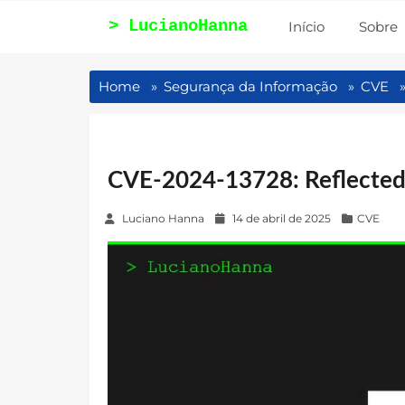
Pular
Início
Sobre
para
o
Home
Segurança da Informação
CVE
conteúdo
CVE-2024-13728: Reflected 
P
Luciano Hanna
14 de abril de 2025
CVE
o
s
t
e
d
o
n