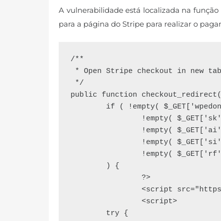
A vulnerabilidade está localizada na função
para a página do Stripe para realizar o pag
/**

 * Open Stripe checkout in new tab

 */

public function checkout_redirect(
	if ( !empty( $_GET['wpedon-stripe-checkout-redirect'] ) &&

		!empty( $_GET['sk'] ) &&

		!empty( $_GET['ai'] ) &&

		!empty( $_GET['si'] ) &&

		!empty( $_GET['rf'] )

	) {

		?>

		<script src="https://js.stripe.com/v3/"></script>

		<script>

	try {
