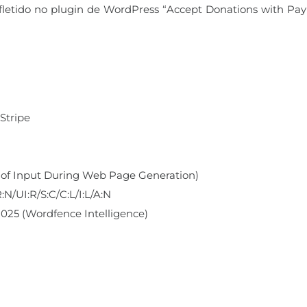
fletido no plugin de WordPress “Accept Donations with PayPa
Stripe
 of Input During Web Page Generation)
R:N/UI:R/S:C/C:L/I:L/A:N
 2025 (Wordfence Intelligence)