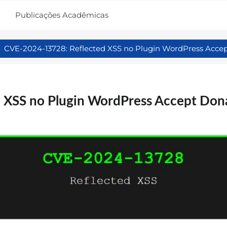
Publicações Acadêmicas
CVE-2024-13728: Reflected XSS no Plugin WordPress Accep
XSS no Plugin WordPress Accept Donat