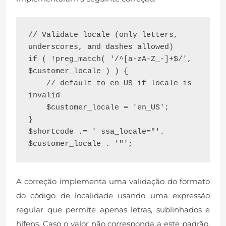
// Validate locale (only letters, 
underscores, and dashes allowed)

if ( !preg_match( '/^[a-zA-Z_-]+$/', 
$customer_locale ) ) {

    // default to en_US if locale is 
invalid

    $customer_locale = 'en_US';

}

$shortcode .= ' ssa_locale="'. 
A correção implementa uma validação do formato
do código de localidade usando uma expressão
regular que permite apenas letras, sublinhados e
hífens. Caso o valor não corresponda a este padrão,