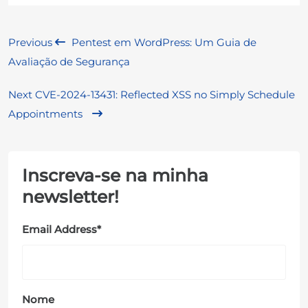
Navegação
Previous
Pentest em WordPress: Um Guia de
Avaliação de Segurança
de
Post
Next
CVE-2024-13431: Reflected XSS no Simply Schedule
Appointments
Inscreva-se na minha
newsletter!
Email Address
*
Nome