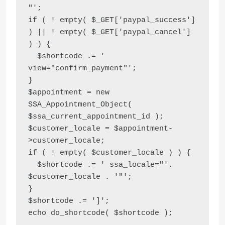
"';

if ( ! empty( $_GET['paypal_success'] 
) || ! empty( $_GET['paypal_cancel'] 
) ) {

  $shortcode .= ' 
view="confirm_payment"';

}

$appointment = new 
SSA_Appointment_Object( 
$ssa_current_appointment_id );

$customer_locale = $appointment-
>customer_locale;

if ( ! empty( $customer_locale ) ) {

  $shortcode .= ' ssa_locale="'. 
$customer_locale . '"';

}

$shortcode .= ']';
