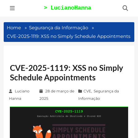
Pular
para
Alternar
Alte
Menu
Bus
o
Mobile
Mobi
Home
Segurança da Informação
conteúdo
CVE-2025-1119: XSS no Simply Schedule Appointments
CVE-2025-1119: XSS no Simply
Schedule Appointments
P
Luciano
28 de março de
CVE
,
Segurança da
o
Hanna
2025
Informação
s
t
e
d
o