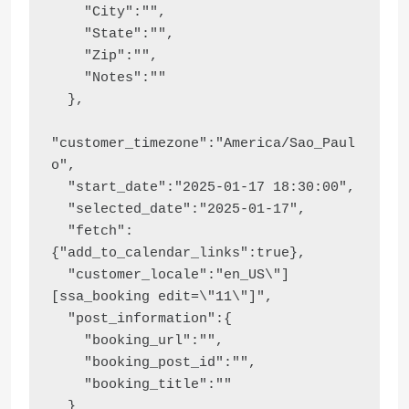
    "City":"",

    "State":"",

    "Zip":"",

    "Notes":""

  },

"customer_timezone":"America/Sao_Paul
o",

  "start_date":"2025-01-17 18:30:00",

  "selected_date":"2025-01-17",

  "fetch":
{"add_to_calendar_links":true},

  "customer_locale":"en_US\"]
[ssa_booking edit=\"11\"]",

  "post_information":{

    "booking_url":"",

    "booking_post_id":"",

    "booking_title":""

  }
