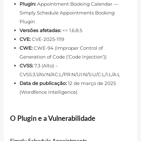
Plugin:
Appointment Booking Calendar —
Simply Schedule Appointments Booking
Plugin
Versões afetadas:
<= 1.6.8.5
CVE:
CVE-2025-1119
CWE:
CWE-94 (Improper Control of
Generation of Code (‘Code Injection’))
CVSS:
7.3 (Alto) –
CVSS:3.1/AV:N/AC:L/PR:N/UI:N/S:U/C:L/I:L/A:L
Data de publicação:
12 de março de 2025
(Wordfence Intelligence)
O Plugin e a Vulnerabilidade