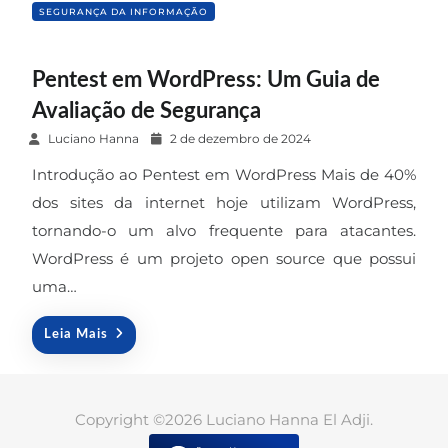
SEGURANÇA DA INFORMAÇÃO
Pentest em WordPress: Um Guia de
Avaliação de Segurança
P
Luciano Hanna
2 de dezembro de 2024
o
Introdução ao Pentest em WordPress Mais de 40%
s
dos sites da internet hoje utilizam WordPress,
t
tornando-o um alvo frequente para atacantes.
e
WordPress é um projeto open source que possui
d
o
uma…
n
Leia Mais
Copyright ©2026 Luciano Hanna El Adji.