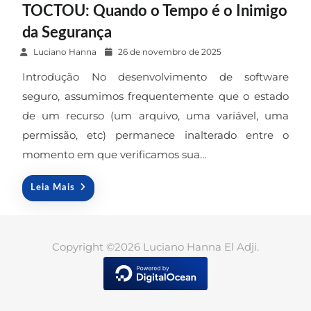
TOCTOU: Quando o Tempo é o Inimigo
da Segurança
P
Luciano Hanna
26 de novembro de 2025
o
Introdução No desenvolvimento de software
s
seguro, assumimos frequentemente que o estado
t
de um recurso (um arquivo, uma variável, uma
e
permissão, etc) permanece inalterado entre o
d
o
momento em que verificamos sua…
n
Leia Mais
Copyright ©2026 Luciano Hanna El Adji.