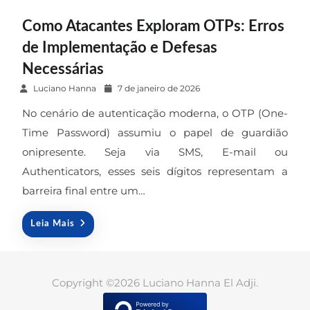
Como Atacantes Exploram OTPs: Erros
de Implementação e Defesas
Necessárias
P
Luciano Hanna
7 de janeiro de 2026
o
No cenário de autenticação moderna, o OTP (One-
s
Time Password) assumiu o papel de guardião
t
onipresente. Seja via SMS, E-mail ou
e
Authenticators, esses seis dígitos representam a
d
o
barreira final entre um…
n
Leia Mais
Copyright ©2026 Luciano Hanna El Adji.