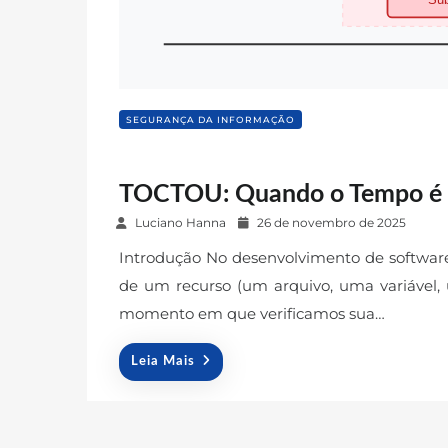
SEGURANÇA DA INFORMAÇÃO
TOCTOU: Quando o Tempo é o
P
Luciano Hanna
26 de novembro de 2025
o
Introdução No desenvolvimento de softwa
s
de um recurso (um arquivo, uma variável,
t
e
momento em que verificamos sua…
d
o
Leia Mais
n