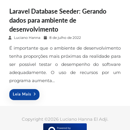
Laravel Database Seeder: Gerando
dados para ambiente de
desenvolvimento
P
Luciano Hanna
8 de julho de 2022
o
É importante que o ambiente de desenvolvimento
s
tenha proporções mais próximas da realidade para
t
ser possível testar o desempenho do software
e
adequadamente. O uso de recursos por um
d
o
programa aumenta…
n
Leia Mais
Copyright ©2026 Luciano Hanna El Adji.