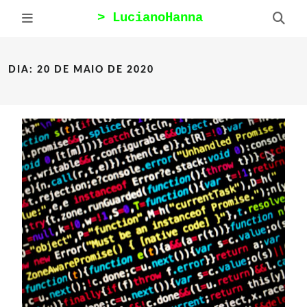
Pular
para
Alternar
Alte
Menu
Bus
o
Mobile
Mobi
conteúdo
DIA: 20 DE MAIO DE 2020