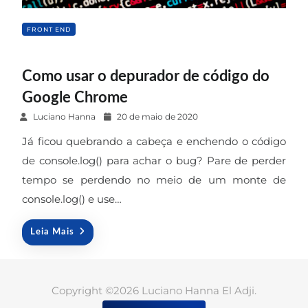
FRONT END
Como usar o depurador de código do
Google Chrome
P
Luciano Hanna
20 de maio de 2020
o
Já ficou quebrando a cabeça e enchendo o código
s
de console.log() para achar o bug? Pare de perder
t
tempo se perdendo no meio de um monte de
e
console.log() e use…
d
o
n
Leia Mais
Copyright ©2026 Luciano Hanna El Adji.